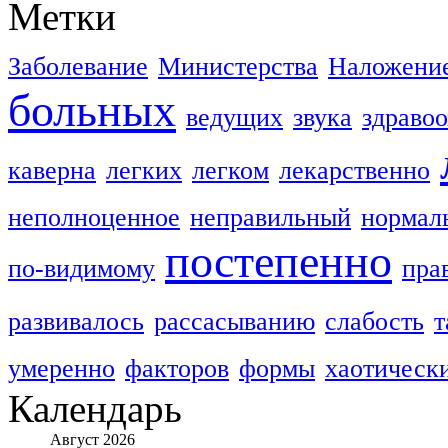
Метки
Заболевание
Министерства
Наложени
больных
ведущих
звука
здраво
каверна
легких
легком
лекарственно
неполноценное
неправильный
нормал
постепенно
по-видимому
пра
развивалось
рассасыванию
слабость
т
умеренно
факторов
формы
хаотическ
Календарь
Август 2026