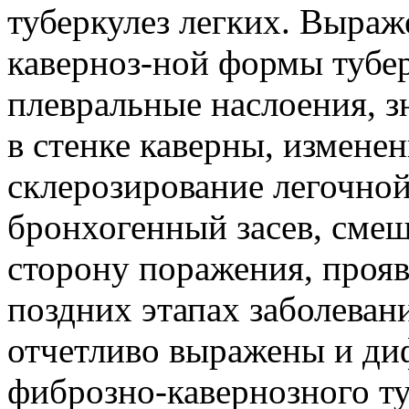
туберкулез легких. Выра
каверноз-ной формы тубер
плевральные наслоения, з
в стенке каверны, измене
склерозирование легочно
бронхогенный засев, смещ
сторону поражения, прояв
поздних этапах заболеван
отчетливо выражены и ди
фиброзно-кавернозного ту