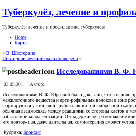
Туберкулёз, лечение и профил
Туберкулёз, лечение и профилактика туберкулеза
Home
Карта
«
В. Шестерина
Повторное лечение было проведено
»
Исследованиями В. Ф.
03.05.2011 |
Автор:
Исследованиями В. Ф. Юрьевой было доказано, что в основе п
межклеточного вещества и арги-рофильных волокон в зоне рост
формируются узкий слой грубоволокнистой фиброзной ткани, с
обычная взаимосвязь между реакциями со стороны клеток и ме
избыточной коллагенизации. Он задерживает размножение клет
что повтор- ная, даже длительная, химиотерапия сможет устран
Рубрика:
Бронхит