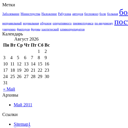
Метки
бо
Заболевание
Министерства
Наложение
Рабухина
авторов
беспокоил
боли
больная
пос
неправильный
нормальная
образом
оперативного
пневмоторакса
по-видимому
умеренно
факторов
формы
хаотический
хпмнопрепаратов
Календарь
Август 2026
Пн
Вт
Ср
Чт
Пт
Сб
Вс
1
2
3
4
5
6
7
8
9
10
11
12
13
14
15
16
17
18
19
20
21
22
23
24
25
26
27
28
29
30
31
« Май
Архивы
Май 2011
Ссылки
Sitemap1