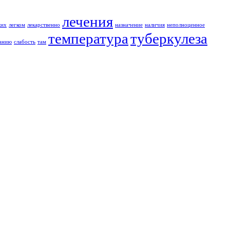
лечения
ких
легком
лекарственно
назначение
наличия
неполноценное
температура
туберкулеза
ванию
слабость
там