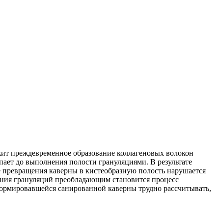
жит преждевременное образование коллагеновых волокон
пает до выполнения полости грануляциями. В результате
е превращения каверны в кистеобразную полость нарушается
тания грануляций преобладающим становится процесс
сформировавшейся санированной каверны трудно рассчитывать,