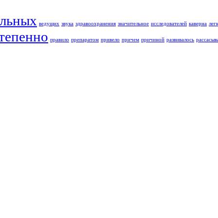
льных
ведущих
звука
здравоохранения
значительное
исследователей
каверна
лег
тепенно
правило
препаратом
привело
причем
причиной
развивалось
рассасы