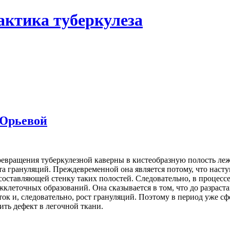
актика туберкулеза
 Юрьевой
ревращения туберкулезной каверны в кистеобразную полость ле
а грануляций. Преждевременной она является потому, что насту
оставляющей стенку таких полостей. Следовательно, в процесс
жклеточных образований. Она сказывается в том, что до разрас
ок и, следовательно, рост грануляций. Поэтому в период уже 
ить дефект в легочной ткани.