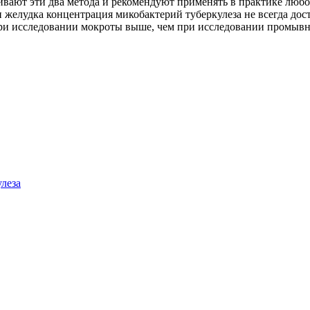
ивают эти два метода и рекомендуют применять в практике любо
желудка концентрация микобактерий туберкулеза не всегда дос
при исследовании мокроты выше, чем при исследовании промывн
леза