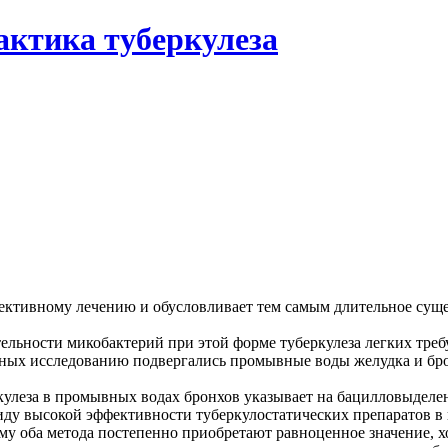
актика туберкулеза
фективному лечению и обусловливает тем самым длительное суще
ельности микобактерий при этой форме туберкулеза легких тре
ьных исследованию подвергались промывные воды желудка и бр
кулеза в промывных водах бронхов указывает на бацилловыделен
виду высокой эффективности туберкулостатических препаратов в
му оба метода постепенно приобретают равноценное значение, х