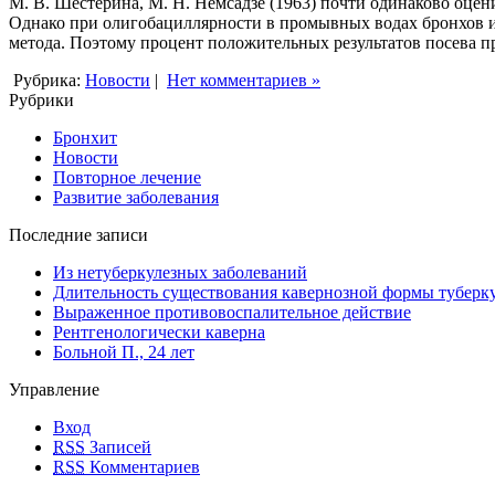
М. В. Шестерина, М. Н. Немсадзе (1963) почти одинаково оцен
Однако при олигобациллярности в промывных водах бронхов и 
метода. Поэтому процент положительных результатов посева 
Рубрика:
Новости
|
Нет комментариев »
Рубрики
Бронхит
Новости
Повторное лечение
Развитие заболевания
Последние записи
Из нетуберкулезных заболеваний
Длительность существования кавернозной формы туберку
Выраженное противовоспалительное действие
Рентгенологически каверна
Больной П., 24 лет
Управление
Вход
RSS
Записей
RSS
Комментариев