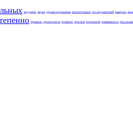
льных
ведущих
звука
здравоохранения
значительное
исследователей
каверна
лег
тепенно
правило
препаратом
привело
причем
причиной
развивалось
рассасы