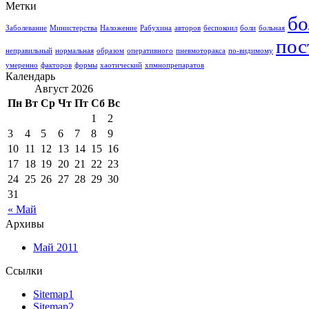
Метки
бо
Заболевание
Министерства
Наложение
Рабухина
авторов
беспокоил
боли
больная
пос
неправильный
нормальная
образом
оперативного
пневмоторакса
по-видимому
умеренно
факторов
формы
хаотический
хпмнопрепаратов
Календарь
Август 2026
Пн
Вт
Ср
Чт
Пт
Сб
Вс
1
2
3
4
5
6
7
8
9
10
11
12
13
14
15
16
17
18
19
20
21
22
23
24
25
26
27
28
29
30
31
« Май
Архивы
Май 2011
Ссылки
Sitemap1
Sitemap2