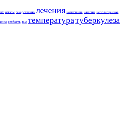
лечения
ких
легком
лекарственно
назначение
наличия
неполноценное
температура
туберкулеза
ванию
слабость
там