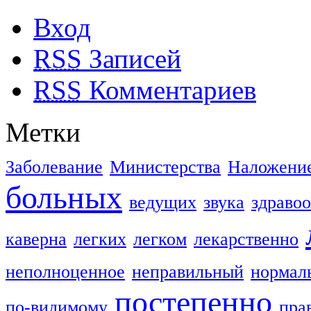
Вход
RSS
Записей
RSS
Комментариев
Метки
Заболевание
Министерства
Наложени
больных
ведущих
звука
здраво
каверна
легких
легком
лекарственно
неполноценное
неправильный
нормал
постепенно
по-видимому
пра