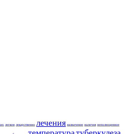
лечения
ких
легком
лекарственно
назначение
наличия
неполноценное
температура
туберкулеза