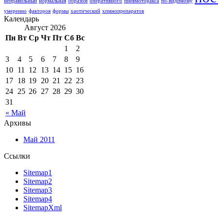
неправильный
нормальная
образом
оперативного
пневмоторакса
по-видимому
умеренно
факторов
формы
хаотический
хпмнопрепаратов
Календарь
Август 2026
Пн
Вт
Ср
Чт
Пт
Сб
Вс
1
2
3
4
5
6
7
8
9
10
11
12
13
14
15
16
17
18
19
20
21
22
23
24
25
26
27
28
29
30
31
« Май
Архивы
Май 2011
Ссылки
Sitemap1
Sitemap2
Sitemap3
Sitemap4
SitemapXml