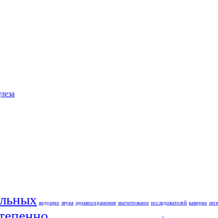
леза
льных
ведущих
звука
здравоохранения
значительное
исследователей
каверна
лег
тепенно