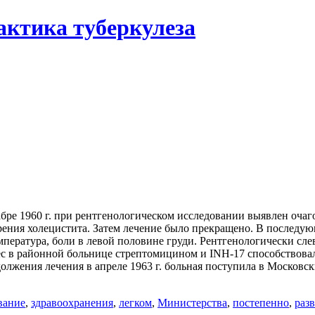
актика туберкулеза
кабре 1960 г. при рентгенологическом исследовании выявлен очаг
рения холецистита. Затем лечение было прекращено. В последую
мпература, боли в левой половине груди. Рентгенологически сле
мес в районной больнице стрептомицином и INH-17 способствов
лжения лечения в апреле 1963 г. больная поступила в Московс
вание
,
здравоохранения
,
легком
,
Министерства
,
постепенно
,
раз