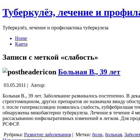
Туберкулёз, лечение и профил
Туберкулёз, лечение и профилактика туберкулеза
Home
Карта
Записи с меткой «слабость»
Больная В., 39 лет
03.05.2011 |
Автор:
Больная В., 39 лет. Заболевание развивалось постепенно. В де
стрептомицином, других препаратов не назначали ввиду обост
г. после гипернксоляции появились слабость, еуйфебрилшая те
обнаружены мнкобактерии туберкулеза. Лечение в течение 4 
рассасыванию ннфильтративных изменений в легком. Для продо
РСФСР.
Рубрика:
Развитие заболевания
|
Метки:
боли
,
больная
,
Заболе