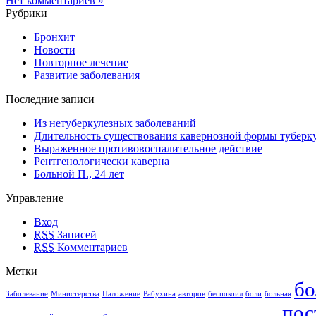
Нет комментариев »
Рубрики
Бронхит
Новости
Повторное лечение
Развитие заболевания
Последние записи
Из нетуберкулезных заболеваний
Длительность существования кавернозной формы туберку
Выраженное противовоспалительное действие
Рентгенологически каверна
Больной П., 24 лет
Управление
Вход
RSS
Записей
RSS
Комментариев
Метки
бо
Заболевание
Министерства
Наложение
Рабухина
авторов
беспокоил
боли
больная
пос