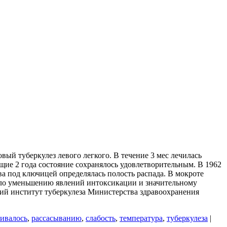
овый туберкулез левого легкого. В течение 3 мес лечилась
щие 2 года состояние сохранялось удовлетворительным. В 1962
ва под ключицей определялась полость распада. В мокроте
ало уменьшению явлений интоксикации и значительному
кий институт туберкулеза Министерства здравоохранения
вивалось
,
рассасыванию
,
слабость
,
температура
,
туберкулеза
|