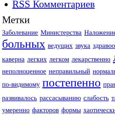
RSS
Комментариев
Метки
Заболевание
Министерства
Наложени
больных
ведущих
звука
здраво
каверна
легких
легком
лекарственно
неполноценное
неправильный
нормал
постепенно
по-видимому
пра
развивалось
рассасыванию
слабость
т
умеренно
факторов
формы
хаотическ